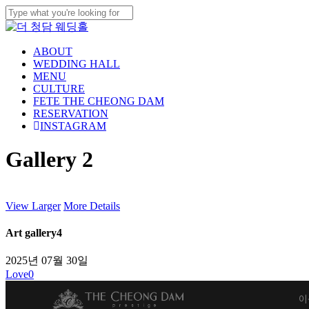
Skip
to
Close
main
Search
content
ABOUT
WEDDING HALL
MENU
CULTURE
FETE THE CHEONG DAM
RESERVATION
INSTAGRAM
Gallery 2
View Larger
More Details
Art gallery4
2025년 07월 30일
Love
0
이