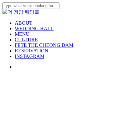
Skip
to
Close
main
Search
content
Menu
ABOUT
WEDDING HALL
MENU
CULTURE
FETE THE CHEONG DAM
RESERVATION
INSTAGRAM
Menu
ART GALLERY
가장 아름다운 순간을 영원히 간직할 수 있는 특별한 공
간